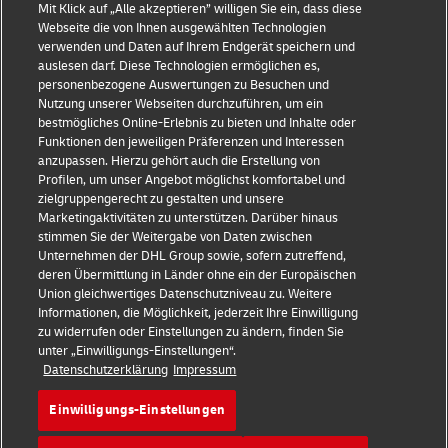
Mit Klick auf „Alle akzeptieren” willigen Sie ein, dass diese
Webseite die von Ihnen ausgewählten Technologien
verwenden und Daten auf Ihrem Endgerät speichern und
auslesen darf. Diese Technologien ermöglichen es,
Impressum
personenbezogene Auswertungen zu Besuchen und
Nutzung unserer Webseiten durchzuführen, um ein
Datenschutz & Cookies
bestmögliches Online-Erlebnis zu bieten und Inhalte oder
Funktionen den jeweiligen Präferenzen und Interessen
Rechtliche Hinweise
anzupassen. Hierzu gehört auch die Erstellung von
Profilen, um unser Angebot möglichst komfortabel und
Sicherheitshinweise
zielgruppengerecht zu gestalten und unsere
Marketingaktivitäten zu unterstützen. Darüber hinaus
Kontakt
stimmen Sie der Weitergabe von Daten zwischen
Unternehmen der DHL Group sowie, sofern zutreffend,
Einwilligungs-Einstellungen
deren Übermittlung in Länder ohne ein der Europäischen
Union gleichwertiges Datenschutzniveau zu. Weitere
Folge uns
Informationen, die Möglichkeit, jederzeit Ihre Einwilligung
zu widerrufen oder Einstellungen zu ändern, finden Sie
unter „Einwilligungs-Einstellungen“.
Datenschutzerklärung
Impressum
Einwilligungs-Einstellungen
2026 © Deutsche Post AG