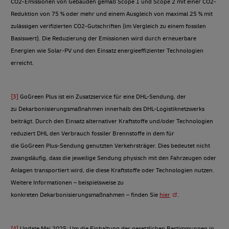
CO2-Emissionen von Gebäuden gemäß Scope 1 und Scope 2 mit einer CO2-
Reduktion von 75 % oder mehr und einem Ausgleich von maximal 25 % mit
zulässigen verifizierten CO2-Gutschriften (im Vergleich zu einem fossilen
Basiswert). Die Reduzierung der Emissionen wird durch erneuerbare
Energien wie Solar-PV und den Einsatz energieeffizienter Technologien
erreicht.
[3]
GoGreen Plus ist ein Zusatzservice für eine DHL-Sendung, der
zu Dekarbonisierungsmaßnahmen innerhalb des DHL-Logistiknetzwerks
beiträgt. Durch den Einsatz alternativer Kraftstoffe und/oder Technologien
reduziert DHL den Verbrauch fossiler Brennstoffe in dem für
die GoGreen Plus-Sendung genutzten Verkehrsträger. Dies bedeutet nicht
zwangsläufig, dass die jeweilige Sendung physisch mit den Fahrzeugen oder
Anlagen transportiert wird, die diese Kraftstoffe oder Technologien nutzen.
Weitere Informationen – beispielsweise zu
konkreten Dekarbonisierungsmaßnahmen – finden Sie
hier
.
[4]
Update Mai 2025: Um die Einhaltung der gesetzlichen Bestimmungen in