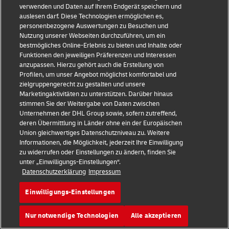
verwenden und Daten auf Ihrem Endgerät speichern und
Logistik hinaus. Die Formel 1® ist eine der größten
auslesen darf. Diese Technologien ermöglichen es,
Unterhaltungsplattformen der Welt, und als globaler
personenbezogene Auswertungen zu Besuchen und
Partner hilft DHL den Fans, unvergessliche Momente auf
Nutzung unserer Webseiten durchzuführen, um ein
bestmögliches Online-Erlebnis zu bieten und Inhalte oder
und neben der Rennstrecke zu erleben.
Funktionen den jeweiligen Präferenzen und Interessen
anzupassen. Hierzu gehört auch die Erstellung von
Die Commentator's Challenge bringt Fans auf der ganzen
Profilen, um unser Angebot möglichst komfortabel und
Welt zusammen und bietet ihnen die einmalige
zielgruppengerecht zu gestalten und unsere
Marketingaktivitäten zu unterstützen. Darüber hinaus
Gelegenheit, sich in der Reporterkabine auszuprobieren.
stimmen Sie der Weitergabe von Daten zwischen
Zwei der begehrtesten Preise in der Formel 1® werden von
Unternehmen der DHL Group sowie, sofern zutreffend,
DHL vergeben: Am Ende jeder Saison wird der Fahrer mit
deren Übermittlung in Länder ohne ein der Europäischen
den meisten schnellsten Runden in der Saison mit dem DHL
Union gleichwertiges Datenschutzniveau zu. Weitere
Informationen, die Möglichkeit, jederzeit Ihre Einwilligung
Fastest Lap Award ausgezeichnet, und der DHL Fastest Pit
zu widerrufen oder Einstellungen zu ändern, finden Sie
Stop Award geht an das Team mit den konstant schnellsten
unter „Einwilligungs-Einstellungen“.
Boxenstopps in der Meisterschaft. Wie die Siegtrophäe für
Datenschutzerklärung
Impressum
den DHL Fastest Pit Stop Award aussehen soll, wird in
Einwilligungs-Einstellungen
einem jährlichen Designwettbewerb für Fans entschieden.
DHL ist stolz darauf, die Rennserie zu unterstützen und
Nur notwendige Technologien
Alle akzeptieren
diesen spannenden, innovationsgetriebenen Sport für alle