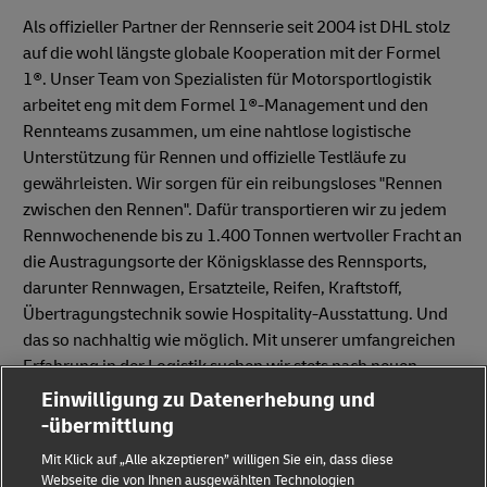
Als offizieller Partner der Rennserie seit 2004 ist DHL stolz
auf die wohl längste globale Kooperation mit der Formel
1®. Unser Team von Spezialisten für Motorsportlogistik
arbeitet eng mit dem Formel 1®-Management und den
Rennteams zusammen, um eine nahtlose logistische
Unterstützung für Rennen und offizielle Testläufe zu
gewährleisten. Wir sorgen für ein reibungsloses "Rennen
zwischen den Rennen". Dafür transportieren wir zu jedem
Rennwochenende bis zu 1.400 Tonnen wertvoller Fracht an
die Austragungsorte der Königsklasse des Rennsports,
darunter Rennwagen, Ersatzteile, Reifen, Kraftstoff,
Übertragungstechnik sowie Hospitality-Ausstattung. Und
das so nachhaltig wie möglich. Mit unserer umfangreichen
Erfahrung in der Logistik suchen wir stets nach neuen
Wegen, um
Treibhausgasemissionen und den
Einwilligung zu Datenerhebung und
Ressourcenverbrauch der Formel 1® durch Maßnahmen
-übermittlung
zur Steigerung der betrieblichen Effizienz zu senken.
Mit Klick auf „Alle akzeptieren” willigen Sie ein, dass diese
Webseite die von Ihnen ausgewählten Technologien
Unsere Partnerschaft mit der Formel 1® geht über die