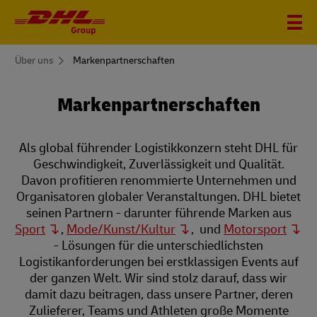
You
Über uns
Markenpartnerschaften
are
here
Marken­partnerschaften
Als global führender Logistikkonzern steht DHL für
Geschwindigkeit, Zuverlässigkeit und Qualität.
Davon profitieren renommierte Unternehmen und
Organisatoren globaler Veranstaltungen. DHL bietet
seinen Partnern - darunter führende Marken aus
Sport
,
Mode/Kunst/Kultur
, und
Motorsport
- Lösungen für die unterschiedlichsten
Logistikanforderungen bei erstklassigen Events auf
der ganzen Welt. Wir sind stolz darauf, dass wir
damit dazu beitragen, dass unsere Partner, deren
Zulieferer, Teams und Athleten große Momente