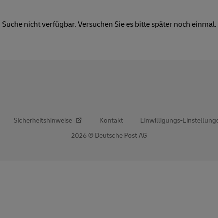
e
 Deutschland
s Investment
Pflichtmitteilungen
itsberichterstattung
Suche nicht verfügbar. Versuchen Sie es bitte später noch einmal.
e
nter
itsberichterstattung
nter
Sicherheitshinweise
Kontakt
Einwilligungs-Einstellung
2026 © Deutsche Post AG