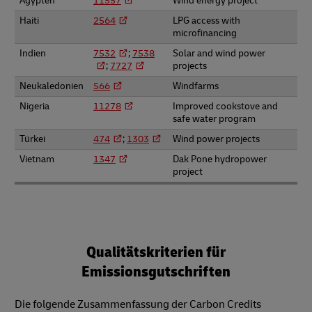
Ägypten
11557
Wind energy project
Haiti
2564
LPG access with
microfinancing
Indien
7532
;
7538
Solar and wind power
;
7727
projects
Neukaledonien
566
Windfarms
Nigeria
11278
Improved cookstove and
safe water program
Türkei
474
;
1303
Wind power projects
Vietnam
1347
Dak Pone hydropower
project
Qualitätskriterien für
Emissionsgutschriften
Die folgende Zusammenfassung der Carbon Credits