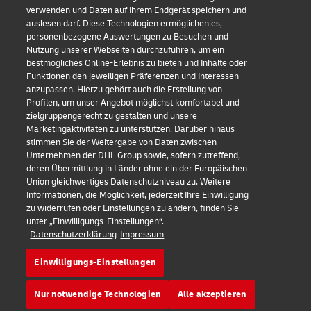
verwenden und Daten auf Ihrem Endgerät speichern und
auslesen darf. Diese Technologien ermöglichen es,
Impressum
personenbezogene Auswertungen zu Besuchen und
Nutzung unserer Webseiten durchzuführen, um ein
Datenschutz & Cookies
bestmögliches Online-Erlebnis zu bieten und Inhalte oder
Funktionen den jeweiligen Präferenzen und Interessen
Rechtliche Hinweise
anzupassen. Hierzu gehört auch die Erstellung von
Profilen, um unser Angebot möglichst komfortabel und
Sicherheitshinweise
zielgruppengerecht zu gestalten und unsere
Marketingaktivitäten zu unterstützen. Darüber hinaus
Kontakt
stimmen Sie der Weitergabe von Daten zwischen
Unternehmen der DHL Group sowie, sofern zutreffend,
Einwilligungs-Einstellungen
deren Übermittlung in Länder ohne ein der Europäischen
Union gleichwertiges Datenschutzniveau zu. Weitere
Folge uns
Informationen, die Möglichkeit, jederzeit Ihre Einwilligung
zu widerrufen oder Einstellungen zu ändern, finden Sie
unter „Einwilligungs-Einstellungen“.
Datenschutzerklärung
Impressum
Einwilligungs-Einstellungen
2026 © Deutsche Post AG
Nur notwendige Technologien
Alle akzeptieren