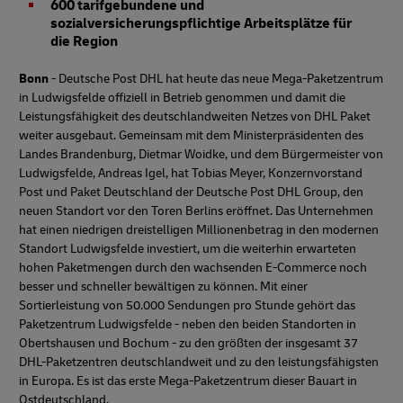
600 tarifgebundene und
sozialversicherungspflichtige Arbeitsplätze für
die Region
Bonn
- Deutsche Post DHL hat heute das neue Mega-Paketzentrum
in Ludwigsfelde offiziell in Betrieb genommen und damit die
Leistungsfähigkeit des deutschlandweiten Netzes von DHL Paket
weiter ausgebaut. Gemeinsam mit dem Ministerpräsidenten des
Landes Brandenburg, Dietmar Woidke, und dem Bürgermeister von
Ludwigsfelde, Andreas Igel, hat Tobias Meyer, Konzernvorstand
Post und Paket Deutschland der Deutsche Post DHL Group, den
neuen Standort vor den Toren Berlins eröffnet. Das Unternehmen
hat einen niedrigen dreistelligen Millionenbetrag in den modernen
Standort Ludwigsfelde investiert, um die weiterhin erwarteten
hohen Paketmengen durch den wachsenden E-Commerce noch
besser und schneller bewältigen zu können. Mit einer
Sortierleistung von 50.000 Sendungen pro Stunde gehört das
Paketzentrum Ludwigsfelde - neben den beiden Standorten in
Obertshausen und Bochum - zu den größten der insgesamt 37
DHL-Paketzentren deutschlandweit und zu den leistungsfähigsten
in Europa. Es ist das erste Mega-Paketzentrum dieser Bauart in
Ostdeutschland.