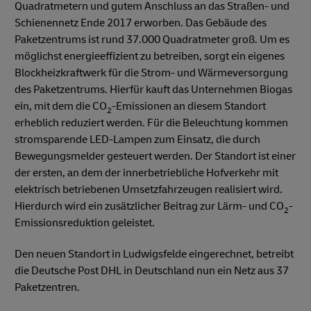
Quadratmetern und gutem Anschluss an das Straßen- und
Schienennetz Ende 2017 erworben. Das Gebäude des
Paketzentrums ist rund 37.000 Quadratmeter groß. Um es
möglichst energieeffizient zu betreiben, sorgt ein eigenes
Blockheizkraftwerk für die Strom- und Wärmeversorgung
des Paketzentrums. Hierfür kauft das Unternehmen Biogas
ein, mit dem die CO
-Emissionen an diesem Standort
2
erheblich reduziert werden. Für die Beleuchtung kommen
stromsparende LED-Lampen zum Einsatz, die durch
Bewegungsmelder gesteuert werden. Der Standort ist einer
der ersten, an dem der innerbetriebliche Hofverkehr mit
elektrisch betriebenen Umsetzfahrzeugen realisiert wird.
Hierdurch wird ein zusätzlicher Beitrag zur Lärm- und CO
-
2
Emissionsreduktion geleistet.
Den neuen Standort in Ludwigsfelde eingerechnet, betreibt
die Deutsche Post DHL in Deutschland nun ein Netz aus 37
Paketzentren.