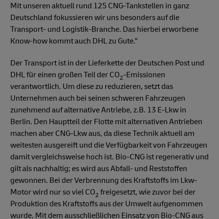
Mit unseren aktuell rund 125 CNG-Tankstellen in ganz
Deutschland fokussieren wir uns besonders auf die
Transport- und Logistik-Branche. Das hierbei erworbene
Know-how kommt auch DHL zu Gute."
Der Transport ist in der Lieferkette der Deutschen Post und
DHL für einen großen Teil der CO
-Emissionen
2
verantwortlich. Um diese zu reduzieren, setzt das
Unternehmen auch bei seinen schweren Fahrzeugen
zunehmend auf alternative Antriebe, z.B. 13 E-Lkw in
Berlin. Den Hauptteil der Flotte mit alternativen Antrieben
machen aber CNG-Lkw aus, da diese Technik aktuell am
weitesten ausgereift und die Verfügbarkeit von Fahrzeugen
damit vergleichsweise hoch ist. Bio-CNG ist regenerativ und
gilt als nachhaltig; es wird aus Abfall- und Reststoffen
gewonnen. Bei der Verbrennung des Kraftstoffs im Lkw-
Motor wird nur so viel CO
freigesetzt, wie zuvor bei der
2
Produktion des Kraftstoffs aus der Umwelt aufgenommen
wurde. Mit dem ausschließlichen Einsatz von Bio-CNG aus