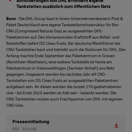
Anforderungen von DHL erfordern eigene
Tankstellen zusätzlich zum öffentlichen Netz
Bonn
- Die DHL Group baut in ihrem Unternehmensbereich Post &
Paket Deutschland eine eigene Tankstelleninfrastruktur für Bio-
CNG (Compressed Natural Gas) an ausgewählten DHL-
Paketzentren auf. Den klimaneutralen Kraftstoff aus Abfall- und
Reststoffen liefert OG Clean Fuels. Der deutsche Marktführer bei
CNG-Tankstellen baut und betreibt auch die Stationen für DHL. Den
Anfang machte Ende September das Paketzentrum in Greven
(Nordrhein-Westfalen), eine weitere Tankstelle ist heute am
Paketzentrum in Osterweddingen (Sachsen-Anhalt) ans Netz
gegangen. Insgesamt werden bis nächstes Jahr elf CNG-
Tankstellen von OG Clean Fuels an ausgewählten Paketzentren
aufgebaut sein. An diesen werden die zurzeit 170 gasbetriebenen
Lkw - bis Ende 2023 werden es 360 sein - betankt werden. Die
CNG-Tankstellen nutzen auch Frachtpartner von DHL mit eigenen
CNG-Lkw.
Pressemitteilung
PDF
97.0 KB