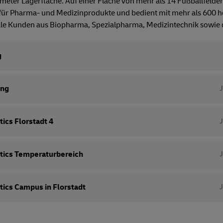
ter Lagerfläche. Auf einer Fläche von mehr als 14 Fußballfelder
 für Pharma- und Medizinprodukte und bedient mit mehr als 600 ho
ale Kunden aus Biopharma, Spezialpharma, Medizintechnik sowie d
g
ung
ics Florstadt 4
tics Temperaturbereich
tics Campus in Florstadt