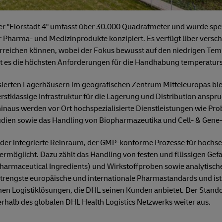
r "Florstadt 4" umfasst über 30.000 Quadratmeter und wurde spez
er Pharma- und Medizinprodukte konzipiert. Es verfügt über vers
 erreichen können, wobei der Fokus bewusst auf den niedrigen Te
llt es die höchsten Anforderungen für die Handhabung temperaturs
isierten Lagerhäusern im geografischen Zentrum Mitteleuropas biet
rstklassige Infrastruktur für die Lagerung und Distribution ansp
inaus werden vor Ort hochspezialisierte Dienstleistungen wie Pr
udien sowie das Handling von Biopharmazeutika und Cell- & Gene-
 der integrierte Reinraum, der GMP-konforme Prozesse für hochs
rmöglicht. Dazu zählt das Handling von festen und flüssigen Gefah
e Pharmaceutical Ingredients) und Wirkstoffproben sowie analytisc
 strengste europäische und internationale Pharmastandards und is
lichen Logistiklösungen, die DHL seinen Kunden anbietet. Der Stando
rhalb des globalen DHL Health Logistics Netzwerks weiter aus.