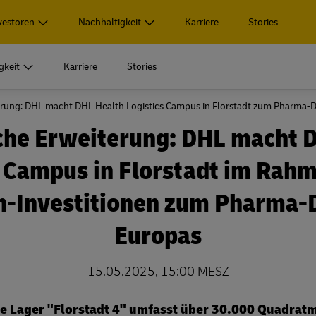
vestoren
Nachhaltigkeit
Karriere
Stories
gkeit
Karriere
Stories
terung: DHL macht DHL Health Logistics Campus in Florstadt zum Pharma-
ensbereiche
 Highlights
Unternehmensführung
Service
Veröffentlichungen
Soziale Verantwortung
che Erweiterung: DHL macht 
aterial
uzierte Logistik­lösungen
Vorstand
Events & Termine
Reporting Hub
Bester Arbeitgeber für alle
s Campus in Florstadt im Rahm
ensbereiche
 Highlights
Unternehmensführung
Service
Veröffentlichungen
Soziale Verantwortung
arding
 Produktportfolio
Aufsichtsrat
Pressekontakte
Geschäftsbericht 2025
Vielfalt, Chancengerechtigkeit, Ink
aterial
uzierte Logistik­lösungen
Vorstand
Events & Termine
Reporting Hub
Bester Arbeitgeber für alle
Zugehörigkeit
en-Investitionen zum Pharma-
n
gie
Vergütung
IR Download Center
arding
 Produktportfolio
Aufsichtsrat
Pressekontakte
Geschäftsbericht 2025
Vielfalt, Chancengerechtigkeit, Ink
Europas
Zugehörigkeit
ormation
Erklärungen und Berichte
Kennzahlen
n
gie
Vergütung
IR Download Center
15.05.2025, 15:00 MESZ
 Deutschland
s Investment
Pflichtmitteilungen
ormation
Erklärungen und Berichte
Kennzahlen
e Lager "Florstadt 4" umfasst über 30.000 Quadrat