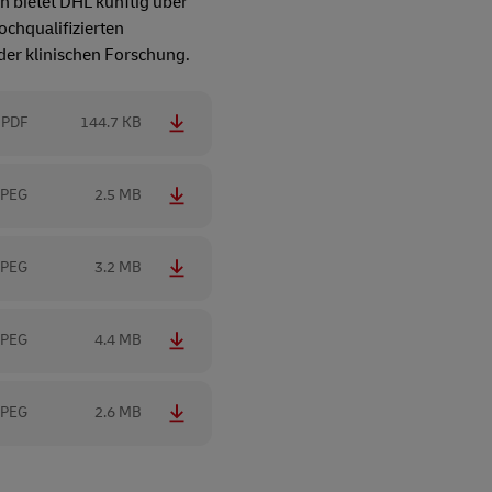
n bietet DHL künftig über
chqualifizierten
er klinischen Forschung.
PDF
144.7 KB
JPEG
2.5 MB
JPEG
3.2 MB
JPEG
4.4 MB
JPEG
2.6 MB