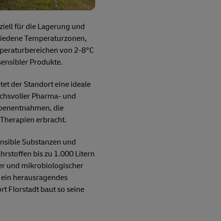
iell für die Lagerung und
chiedene Temperaturzonen,
mperaturbereichen von 2-8°C
ensibler Produkte.
et der Standort eine ideale
ruchsvoller Pharma- und
obenentnahmen, die
Therapien erbracht.
ensible Substanzen und
rstoffen bis zu 1.000 Litern
her und mikrobiologischer
t ein herausragendes
rt Florstadt baut so seine