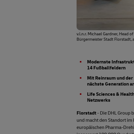
v.l.n.r. Michael Gardner, Head
Bürgermeister Stadt Florstadt, 
Modernste Infrastrukt
14 Fußballfeldern
Mit Reinraum und der 
nächste Generation a
Life Sciences & Healt
Netzwerks
Florstadt
- Die DHL Group ba
und macht den Standort im R
europäischen Pharma-Drehk