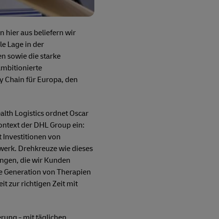
 hier aus beliefern wir
e Lage in der
n sowie die starke
ambitionierte
y Chain für Europa, den
alth Logistics ordnet Oscar
ontext der DHL Group ein:
t Investitionen von
zwerk. Drehkreuze wie dieses
ungen, die wir Kunden
ste Generation von Therapien
t zur richtigen Zeit mit
rung - mit täglichen