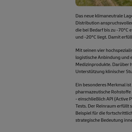
Das neue klimaneutrale Lage
Distribution anspruchsvoll
die bei Bedarf bis zu -70°C
und -20°C liegt. Damit erfü
Mit seinen vier hochspezial
logistische Anbindung und e
Medizinprodukte. Darüber h
Unterstützung klinischer St
Ein besonderes Merkmal ist
pharmazeutische Rohstoffe e
- einschließlich API (Activ
Tests. Der Reinraum erfüllt
Beispiel für die fortschritt
strategische Bedeutung inne