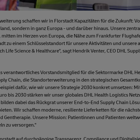
eiterung schaffen wir in Florstadt Kapazitäten für die Zukunft: Von
land, sondern in ganz Europa - und darüber hinaus. Unsere zentral
, mitten im Herzen von Europa, die Nähe zum Frankfurter Flughafe
adt zu einem Schlüsselstandort für unsere Aktivitäten und unsere 
 Life Science & Healthcare", sagt Hendrik Venter, CEO DHL Suppl
als verantwortliches Vorstandsmitglied für die Sektormarke DHL He
ply Chain, die Standorterweiterung in den strategischen Gesamtk
ebeispiel dafür, wie wir unsere Strategie 2030 konkret umsetzen: Mi
uro bis 2030 stärken wir unser globales DHL Health Logistics Net
t bilden dabei das Rückgrat unserer End-to-End Supply Chain Lös
ieten. Wir schaffen moderne, resiliente Lieferketten für die näch
d Gentherapie. Unsere Mission: Patientinnen und Patienten weltwei
ln zu versorgen."
lorstadt auf durchgängige Transparenz, Compliance und Digitalisie