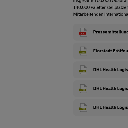
insgesamt 100.000 Quadratme
140.000 Palettenstellplätze
Mitarbeitenden internation
Pressemitteilun
Florstadt Eröffn
DHL Health Logist
DHL Health Logis
DHL Health Logis