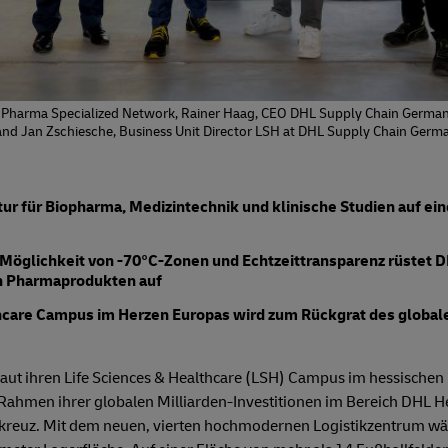
 of Pharma Specialized Network, Rainer Haag, CEO DHL Supply Chain German
and Jan Zschiesche, Business Unit Director LSH at DHL Supply Chain Germa
ur für Biopharma, Medizintechnik und klinische Studien auf ein
Möglichkeit von -70°C-Zonen und Echtzeittransparenz rüstet DH
n Pharmaprodukten auf
hcare Campus im Herzen Europas wird zum Rückgrat des globale
ut ihren Life Sciences & Healthcare (LSH) Campus im hessischen F
ahmen ihrer globalen Milliarden-Investitionen im Bereich DHL He
reuz. Mit dem neuen, vierten hochmodernen Logistikzentrum wä