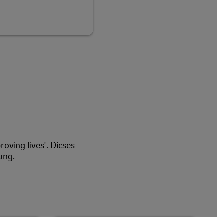
oving lives". Dieses
tung.