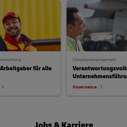
erantwortung
Compliancemanagement
Arbeitgeber für alle
Verantwortungs­voll
Unternehmens­führ
Governance
Jobs & Karriere