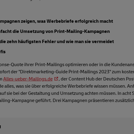
ampagnen zeigen, was Werbebriefe erfolgreich macht
infacht die Umsetzung von Print-Mailing-Kampagnen
t die zehn häufigsten Fehler und wie man sie vermeidet
fis
sponse-Quote ihrer Print-Mailings optimieren oder in die Kundena
 sofort der "Direktmarketing-Guide Print-Mailings 2023" zum kost
rm
Alles-ueber-Mailings.de
, der Content Hub der Deutschen Post
e alles, was sie über erfolgreiche Werbebriefe wissen müssen. An
rauf sie bei der Gestaltung und Umsetzung achten müssen. In acht 
Mailing-Kampagne geführt. Drei Kampagnen präsentieren zusätzlic
g