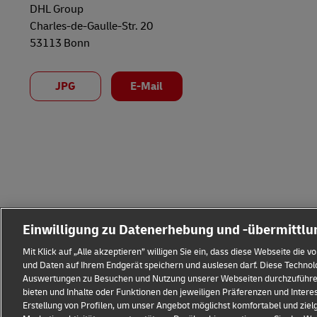
DHL Group
Charles-de-Gaulle-Str. 20
53113 Bonn
JPG
E-Mail
Einwilligung zu Datenerhebung und -übermittl
Mit Klick auf „Alle akzeptieren” willigen Sie ein, dass diese Webseite di
und Daten auf Ihrem Endgerät speichern und auslesen darf. Diese Techno
Auswertungen zu Besuchen und Nutzung unserer Webseiten durchzuführen,
bieten und Inhalte oder Funktionen den jeweiligen Präferenzen und Intere
Erstellung von Profilen, um unser Angebot möglichst komfortabel und zie
Impressum
Datenschutz & Cookies
Rechtliche Hinweise