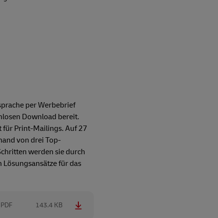
nsprache per Werbebrief
enlosen Download bereit.
 für Print-Mailings. Auf 27
hand von drei Top-
Schritten werden sie durch
h Lösungsansätze für das
PDF
143.4 KB