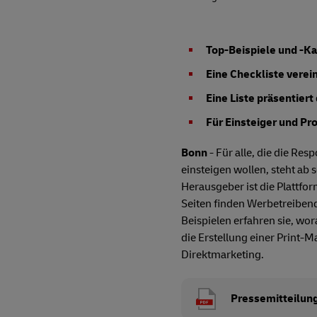
Top-Beispiele und -K
Eine Checkliste vere
Eine Liste präsentier
Für Einsteiger und Pro
Bonn
- Für alle, die die Re
einsteigen wollen, steht ab
Herausgeber ist die Plattfo
Seiten finden Werbetreibend
Beispielen erfahren sie, wo
die Erstellung einer Print-
Direktmarketing.
Pressemitteilun