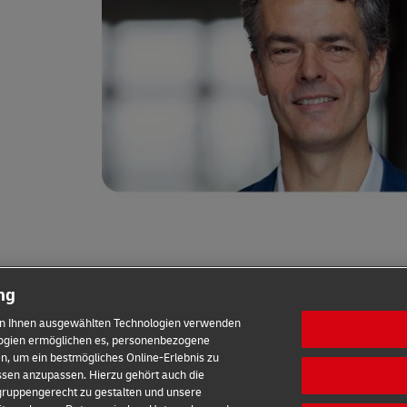
ung
e von Ihnen ausgewählten Technologien verwenden
logien ermöglichen es, personenbezogene
 um ein bestmögliches Online-Erlebnis zu
ssen anzupassen. Hierzu gehört auch die
lgruppengerecht zu gestalten und unsere
Sicherheitshinweise
Kontakt
Einwilligungs-Einstellung