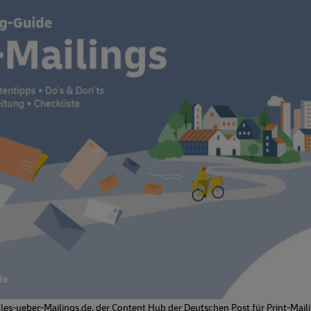
e
 Deutschland
s Investment
Pflichtmitteilungen
itsberichterstattung
e
nter
itsberichterstattung
nter
lles-ueber-Mailings.de, der Content Hub der Deutschen Post für Print-Maili