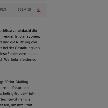
JPEG
121.9 KB
eckliste vereinfacht die
ührenden Informationen,
atz und die Nutzung von
er bei der Gestaltung von
diese Fehler vermeiden
ch Werbebriefe sinnvoll
t: "Print-Mailing-
enormen Return on
arketing-Guide Print-
leichtert ihnen die
ssen, um ihre Print-