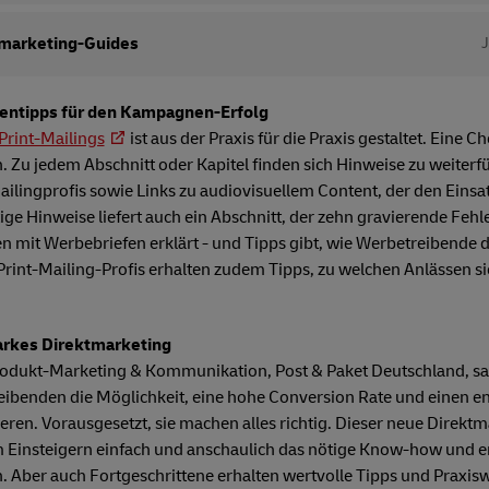
tmarketing-Guides
tentipps für den Kampagnen-Erfolg
Print-Mailings
ist aus der Praxis für die Praxis gestaltet. Eine Ch
u jedem Abschnitt oder Kapitel finden sich Hinweise zu weiterf
Mailingprofis sowie Links zu audiovisuellem Content, der den Eins
tige Hinweise liefert auch ein Abschnitt, der zehn gravierende Fehl
mit Werbebriefen erklärt - und Tipps gibt, wie Werbetreibende 
rint-Mailing-Profis erhalten zudem Tipps, zu welchen Anlässen si
rkes Direktmarketing
Produkt-Marketing & Kommunikation, Post & Paket Deutschland, sag
benden die Möglichkeit, eine hohe Conversion Rate und einen 
eren. Vorausgesetzt, sie machen alles richtig. Dieser neue Direktm
em Einsteigern einfach und anschaulich das nötige Know-how und er
ber auch Fortgeschrittene erhalten wertvolle Tipps und Praxiswi