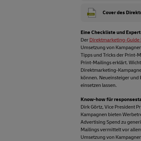
Cover des Direk
Eine Checkliste und Exper
Der
Direktmarketing-Guide 
Umsetzung von Kampagnen. Z
Tipps und Tricks der Print-
Print-Mailings erklärt. Wich
Direktmarketing-Kampagnen 
können. Neueinsteiger und P
einsetzen lassen.
Know-how für responsesta
Dirk Görtz, Vice President 
Kampagnen bieten Werbetrei
Advertising Spend zu generi
Mailings vermittelt vor all
Umsetzung von Kampagnen. A