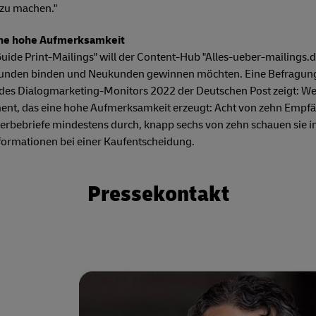
 zu machen."
ine hohe Aufmerksamkeit
ide Print-Mailings" will der Content-Hub "Alles-ueber-mailings.
skunden binden und Neukunden gewinnen möchten. Eine Befragung
es Dialogmarketing-Monitors 2022 der Deutschen Post zeigt: W
ment, das eine hohe Aufmerksamkeit erzeugt: Acht von zehn Emp
 Werbebriefe mindestens durch, knapp sechs von zehn schauen sie i
nformationen bei einer Kaufentscheidung.
Pressekontakt