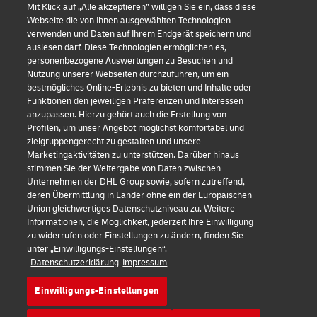
Mit Klick auf „Alle akzeptieren” willigen Sie ein, dass diese
Webseite die von Ihnen ausgewählten Technologien
verwenden und Daten auf Ihrem Endgerät speichern und
auslesen darf. Diese Technologien ermöglichen es,
Impressum
personenbezogene Auswertungen zu Besuchen und
Nutzung unserer Webseiten durchzuführen, um ein
Datenschutz & Cookies
bestmögliches Online-Erlebnis zu bieten und Inhalte oder
Funktionen den jeweiligen Präferenzen und Interessen
Rechtliche Hinweise
anzupassen. Hierzu gehört auch die Erstellung von
Profilen, um unser Angebot möglichst komfortabel und
Sicherheitshinweise
zielgruppengerecht zu gestalten und unsere
Marketingaktivitäten zu unterstützen. Darüber hinaus
Kontakt
stimmen Sie der Weitergabe von Daten zwischen
Unternehmen der DHL Group sowie, sofern zutreffend,
Einwilligungs-Einstellungen
deren Übermittlung in Länder ohne ein der Europäischen
Union gleichwertiges Datenschutzniveau zu. Weitere
Folge uns
Informationen, die Möglichkeit, jederzeit Ihre Einwilligung
zu widerrufen oder Einstellungen zu ändern, finden Sie
unter „Einwilligungs-Einstellungen“.
Datenschutzerklärung
Impressum
Einwilligungs-Einstellungen
2026 © Deutsche Post AG