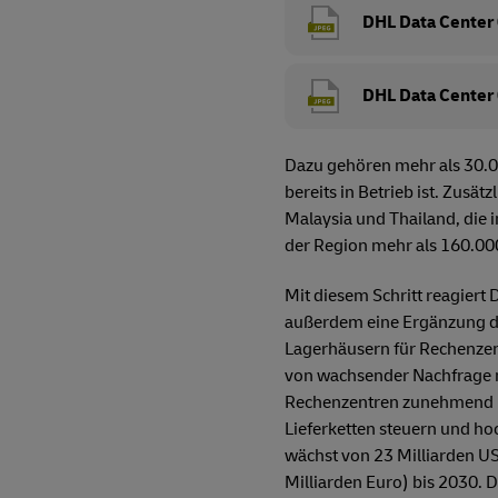
DHL Data Center
DHL Data Center
Dazu gehören mehr als 30.00
bereits in Betrieb ist. Zus
Malaysia und Thailand, die 
der Region mehr als 160.000
Mit diesem Schritt reagiert
außerdem eine Ergänzung de
Lagerhäusern für Rechenzent
von wachsender Nachfrage n
Rechenzentren zunehmend un
Lieferketten steuern und ho
wächst von 23 Milliarden US
Milliarden Euro) bis 2030.