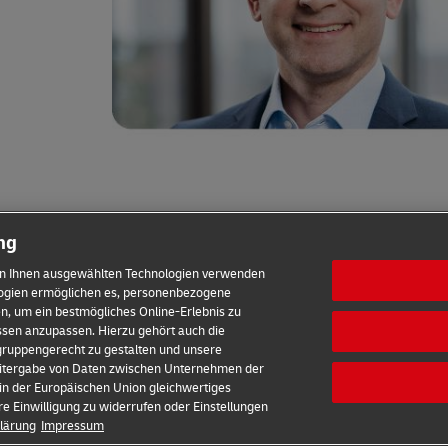
ung
e von Ihnen ausgewählten Technologien verwenden
logien ermöglichen es, personenbezogene
 um ein bestmögliches Online-Erlebnis zu
ssen anzupassen. Hierzu gehört auch die
lgruppengerecht zu gestalten und unsere
Sicherheitshinweise
Kontakt
Einwilligungs-Einstellung
Weitergabe von Daten zwischen Unternehmen der
in der Europäischen Union gleichwertiges
2026 © Deutsche Post AG
re Einwilligung zu widerrufen oder Einstellungen
lärung
Impressum