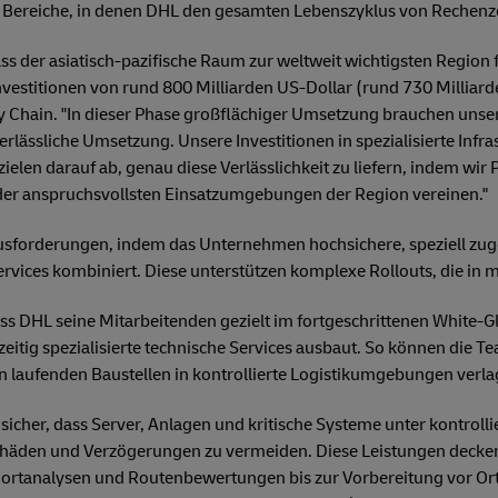
- Bereiche, in denen DHL den gesamten Lebenszyklus von Rechenz
s der asiatisch-pazifische Raum zur weltweit wichtigsten Region 
vestitionen von rund 800 Milliarden US-Dollar (rund 730 Milliarde
y Chain. "In dieser Phase großflächiger Umsetzung brauchen unse
erlässliche Umsetzung. Unsere Investitionen in spezialisierte Infras
len darauf ab, genau diese Verlässlichkeit zu liefern, indem wir 
 der anspruchsvollsten Einsatzumgebungen der Region vereinen."
ausforderungen, indem das Unternehmen hochsichere, speziell zu
services kombiniert. Diese unterstützen komplexe Rollouts, die in
dass DHL seine Mitarbeitenden gezielt im fortgeschrittenen White-
hzeitig spezialisierte technische Services ausbaut. So können die 
n laufenden Baustellen in kontrollierte Logistikumgebungen verla
 sicher, dass Server, Anlagen und kritische Systeme unter kontrol
chäden und Verzögerungen zu vermeiden. Diese Leistungen deck
dortanalysen und Routenbewertungen bis zur Vorbereitung vor Ort