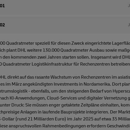
 01
 02
0 Quadratmeter speziell für diesen Zweck eingerichtete Lagerfläch
ätzlich plant DHL weitere 130.000 Quadratmeter Ausbau sowie maß
in den kommenden zwei Jahren starten sollen. Insgesamt wird DH
 Quadratmeter Logistikinfrastruktur für Rechenzentren betreiben
 DHL direkt auf das rasante Wachstum von Rechenzentren im asiatis
s im März angekündigten Investments in Nordamerika. Dort pla
rumslogistik - ebenfalls, um den steigenden Bedarf von Hypersca
ach KI-Anwendungen, Cloud-Services und digitaler Vernetzung g
ter Druck: Sie müssen enger getaktete Zeitpläne einhalten, komp
chpreisige Anlagen in laufende Bauprojekte integrieren. Der Mark
-Dollar (rund 21 Milliarden Euro) im Jahr 2025 auf etwa 35 Milli
 Diese anspruchsvollen Rahmenbedingungen erfordern Geschwindig