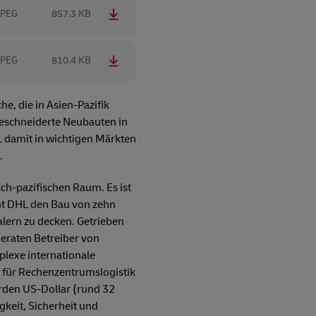
JPEG
857.3 KB
JPEG
810.4 KB
e, die in Asien-Pazifik
geschneiderte Neubauten in
L damit in wichtigen Märkten
.
ch-pazifischen Raum. Es ist
nt DHL den Bau von zehn
lern zu decken. Getrieben
eraten Betreiber von
lexe internationale
t für Rechenzentrumslogistik
arden US-Dollar (rund 32
keit, Sicherheit und