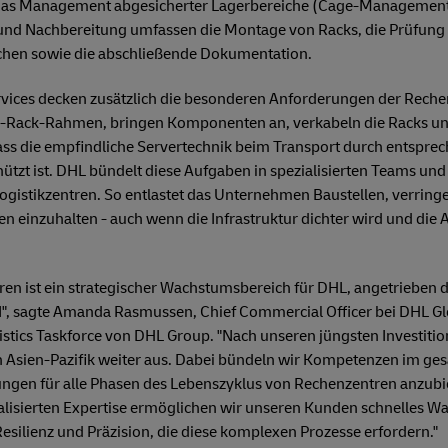
s Management abgesicherter Lagerbereiche (Cage-Management)
 und Nachbereitung umfassen die Montage von Racks, die Prüfun
chen sowie die abschließende Dokumentation.
ervices decken zusätzlich die besonderen Anforderungen der Reche
-Rack-Rahmen, bringen Komponenten an, verkabeln die Racks un
ss die empfindliche Servertechnik beim Transport durch entspre
zt ist. DHL bündelt diese Aufgaben in spezialisierten Teams und v
ogistikzentren. So entlastet das Unternehmen Baustellen, verringer
ten einzuhalten - auch wenn die Infrastruktur dichter wird und di
tren ist ein strategischer Wachstumsbereich für DHL, angetrieben
 KI", sagte Amanda Rasmussen, Chief Commercial Officer bei DHL 
gistics Taskforce von DHL Group. "Nach unseren jüngsten Investit
in Asien-Pazifik weiter aus. Dabei bündeln wir Kompetenzen im g
ungen für alle Phasen des Lebenszyklus von Rechenzentren anzubi
alisierten Expertise ermöglichen wir unseren Kunden schnelles W
Resilienz und Präzision, die diese komplexen Prozesse erfordern."