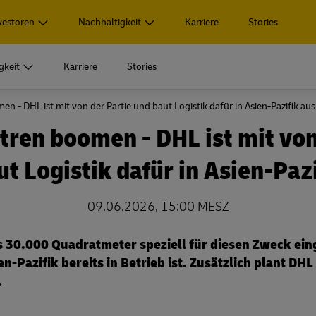
vestoren
Nachhaltigkeit
Karriere
Stories
gkeit
Karriere
Stories
 - DHL ist mit von der Partie und baut Logistik dafür in Asien-Pazifik aus
ensbereiche
 Highlights
Unternehmensführung
Service
Veröffentlichungen
Soziale Verantwortung
ren boomen - DHL ist mit von
aterial
uzierte Logistik­lösungen
Vorstand
Events & Termine
Reporting Hub
Bester Arbeitgeber für alle
t Logistik dafür in Asien-Paz
ensbereiche
 Highlights
Unternehmensführung
Service
Veröffentlichungen
Soziale Verantwortung
arding
 Produktportfolio
Aufsichtsrat
Pressekontakte
Geschäftsbericht 2025
Vielfalt, Chancengerechtigkeit, Ink
aterial
uzierte Logistik­lösungen
Vorstand
Events & Termine
Reporting Hub
Bester Arbeitgeber für alle
Zugehörigkeit
09.06.2026, 15:00 MESZ
n
gie
Vergütung
IR Download Center
arding
 Produktportfolio
Aufsichtsrat
Pressekontakte
Geschäftsbericht 2025
Vielfalt, Chancengerechtigkeit, Ink
Zugehörigkeit
 30.000 Quadratmeter speziell für diesen Zweck ein
ormation
Erklärungen und Berichte
Kennzahlen
n
gie
Vergütung
IR Download Center
en-Pazifik bereits in Betrieb ist. Zusätzlich plant DH
 Deutschland
s Investment
Pflichtmitteilungen
.
ormation
Erklärungen und Berichte
Kennzahlen