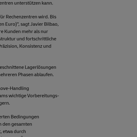
entren unterstützen kann.
für Rechenzentren wird. Bis
n Euro)", sagt Javier Bilbao,
re Kunden mehr als nur
truktur und fortschrittliche
Präzision, Konsistenz und
geschnittene Lagerlösungen
 mehreren Phasen ablaufen.
Glove-Handling
Teams wichtige Vorbereitungs-
gern.
lierten Bedingungen
en den gesamten
, etwa durch