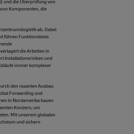
 und die Überprüfung von
g von Komponenten, die
nzentrumslogistik ab. Dabei
d führen Funktionstests
chende
erlagert die Arbeiten in
t Installationsrisiken und
e Abläufe immer komplexer
 durch den rasanten Ausbau
Global Forwarding und
ionen in Nordamerika bauen
esamten Konzern, um
eten. Mit unserem globalen
achstum und sichern