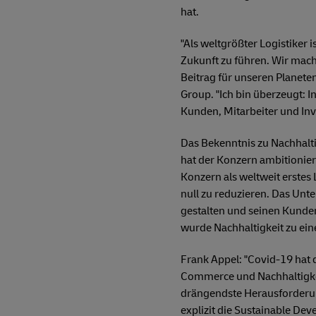
hat.
"Als weltgrößter Logistiker
Zukunft zu führen. Wir mac
Beitrag für unseren Planete
Group. "Ich bin überzeugt: I
Kunden, Mitarbeiter und Inve
Das Bekenntnis zu Nachhalti
hat der Konzern ambitioniert
Konzern als weltweit erstes
null zu reduzieren. Das Unt
gestalten und seinen Kunden
wurde Nachhaltigkeit zu ei
Frank Appel: "Covid-19 hat d
Commerce und Nachhaltigkeit 
drängendste Herausforderu
explizit die Sustainable De