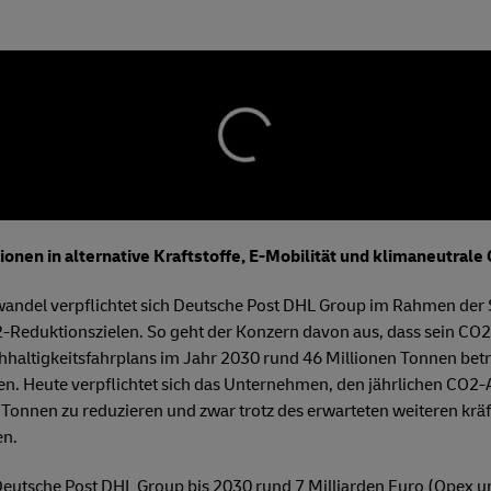
ionen in alternative Kraftstoffe, E-Mobilität und klimaneutral
ndel verpflichtet sich Deutsche Post DHL Group im Rahmen der 
O2-Reduktionszielen. So geht der Konzern davon aus, dass sein CO
ltigkeitsfahrplans im Jahr 2030 rund 46 Millionen Tonnen bet
nen. Heute verpflichtet sich das Unternehmen, den jährlichen CO2
 Tonnen zu reduzieren und zwar trotz des erwarteten weiteren kr
en.
Deutsche Post DHL Group bis 2030 rund 7 Milliarden Euro (Opex u