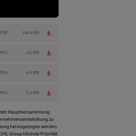
PDF
180.4 KB
JPEG
4.5 MB
JPEG
4.9 MB
JPEG
5.2 MB
chsten Hauptversammlung
nternehmensentwicklung zu
gütung herangezogen werden
 DHL Group höchste Priorität