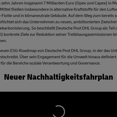
n zehn Jahren insgesamt 7 Milliarden Euro (Opex und Capex) in
Mittel fließen insbesondere in alternative Kraftstoffe für den Luft
Flotte und in klimaneutrale Gebäude. Auf dem Weg zum bereits se
pflichtet sich das Unternehmen zu neuen, ambitionierten Zwische
ekarbonisierung. So beschließt Deutsche Post DHL Group als Teil
BTi) konkrete Ziele zur Reduktion seiner Treibhausgasemissionen b
men.
er neuen ESG-Roadmap von Deutsche Post DHL Group, in der das U
tschreibt. Über sein Engagement für die Umwelt hinaus definiert
für die Bereiche soziale Verantwortung und Governance.
Neuer Nachhaltigkeitsfahrplan