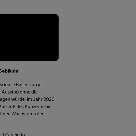
e Gebäude
Science Based Target
2-Ausstoß ohne die
ragen würde. Im Jahr 2020
-Ausstoß des Konzerns bis
äftigen Wachstums der
nd Capex) in