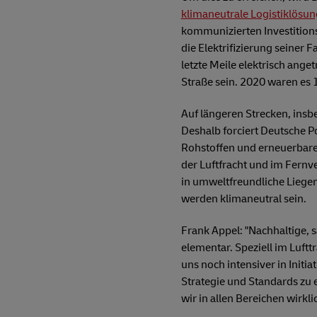
klimaneutrale Logistiklösu
kommunizierten Investitions
die Elektrifizierung seiner 
letzte Meile elektrisch ang
Straße sein. 2020 waren es 
Auf längeren Strecken, insbe
Deshalb forciert Deutsche P
Rohstoffen und erneuerbaren
der Luftfracht und im Fernv
in umweltfreundliche Liegen
werden klimaneutral sein.
Frank Appel: "Nachhaltige, sa
elementar. Speziell im Luft
uns noch intensiver in Initi
Strategie und Standards zu e
wir in allen Bereichen wirkli