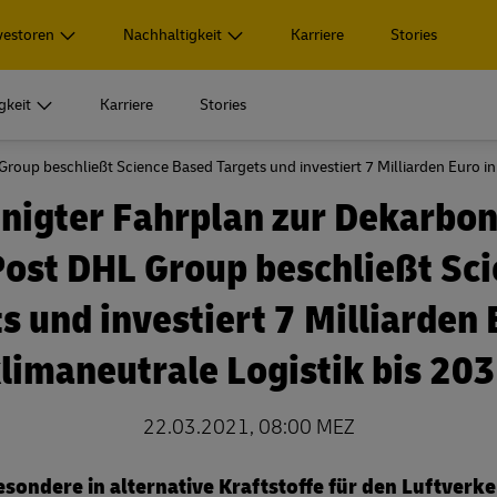
vestoren
Nachhaltigkeit
Karriere
Stories
gkeit
Karriere
Stories
Group beschließt Science Based Targets und investiert 7 Milliarden Euro in
ensbereiche
 Highlights
Unternehmensführung
Service
Veröffentlichungen
Soziale Verantwortung
nigter Fahrplan zur Dekarbon
aterial
uzierte Logistik­lösungen
Vorstand
Events & Termine
Reporting Hub
Bester Arbeitgeber für alle
ost DHL Group beschließt Sc
ensbereiche
 Highlights
Unternehmensführung
Service
Veröffentlichungen
Soziale Verantwortung
arding
 Produktportfolio
Aufsichtsrat
Pressekontakte
Geschäftsbericht 2025
Vielfalt, Chancengerechtigkeit, Ink
aterial
uzierte Logistik­lösungen
Vorstand
Events & Termine
Reporting Hub
Bester Arbeitgeber für alle
Zugehörigkeit
s und investiert 7 Milliarden 
n
gie
Vergütung
IR Download Center
arding
 Produktportfolio
Aufsichtsrat
Pressekontakte
Geschäftsbericht 2025
Vielfalt, Chancengerechtigkeit, Ink
limaneutrale Logistik bis 20
Zugehörigkeit
ormation
Erklärungen und Berichte
Kennzahlen
n
gie
Vergütung
IR Download Center
22.03.2021, 08:00 MEZ
 Deutschland
s Investment
Pflichtmitteilungen
ormation
Erklärungen und Berichte
Kennzahlen
besondere in alternative Kraftstoffe für den Luftverk