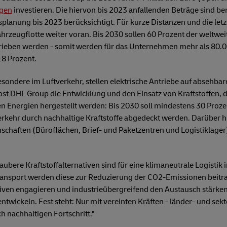
ngen
investieren. Die hiervon bis 2023 anfallenden Beträge sind ber
planung bis 2023 berücksichtigt. Für kurze Distanzen und die letz
Fahrzeugflotte weiter voran. Bis 2030 sollen 60 Prozent der weltwei
etrieben werden - somit werden für das Unternehmen mehr als 80.
18 Prozent.
sondere im Luftverkehr, stellen elektrische Antriebe auf absehbare 
ost DHL Group die Entwicklung und den Einsatz von Kraftstoffen, d
 Energien hergestellt werden: Bis 2030 soll mindestens 30 Prozen
erkehr durch nachhaltige Kraftstoffe abgedeckt werden. Darüber h
schaften (Büroflächen, Brief- und Paketzentren und Logistiklager
ubere Kraftstoffalternativen sind für eine klimaneutrale Logistik i
transport werden diese zur Reduzierung der CO2-Emissionen beitr
ativen engagieren und industrieübergreifend den Austausch stärken
ntwickeln. Fest steht: Nur mit vereinten Kräften - länder- und sek
ch nachhaltigen Fortschritt."