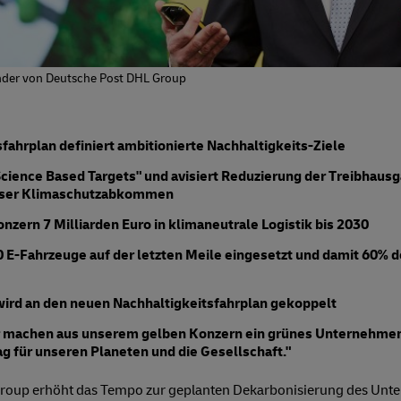
ender von Deutsche Post DHL Group
fahrplan definiert ambitionierte Nachhaltigkeits-Ziele
cience Based Targets" und avisiert Reduzierung der Treibhaus
riser Klimaschutzabkommen
onzern 7 Milliarden Euro in klimaneutrale Logistik bis 2030
 E-Fahrzeuge auf der letzten Meile eingesetzt und damit 60% der
ird an den neuen Nachhaltigkeitsfahrplan gekoppelt
r machen aus unserem gelben Konzern ein grünes Unternehmen
ag für unseren Planeten und die Gesellschaft."
roup erhöht das Tempo zur geplanten Dekarbonisierung des Unte