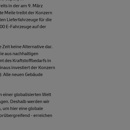
eits in der am 9. März
te Meile treibt der Konzern
ten Lieferfahrzeuge für die
000 E-Fahrzeuge auf der
Zeit keine Alternative dar.
ie aus nachhaltigen
t des Kraftstoffbedarfs in
inaus investiert der Konzern
): Alle neuen Gebäude
n einer globalisierten Welt
agen. Deshalb werden wir
, um hier eine globale
torübergreifend - erreichen