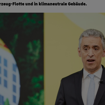
e
 Deutschland
s Investment
Pflichtmitteilungen
rzeug-Flotte und in klimaneutrale Gebäude.
itsberichterstattung
e
nter
itsberichterstattung
nter