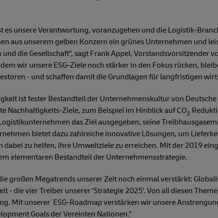
 ist es unsere Verantwortung, voranzugehen und die Logistik-Branch
hen aus unserem gelben Konzern ein grünes Unternehmen und leis
n und die Gesellschaft", sagt Frank Appel, Vorstandsvorsitzender 
ndem wir unsere ESG-Ziele noch stärker in den Fokus rücken, bleib
storen - und schaffen damit die Grundlagen für langfristigen wirts
gkeit ist fester Bestandteil der Unternehmenskultur von Deutsche
e Nachhaltigkeits-Ziele, zum Beispiel im Hinblick auf CO
Reduktio
2
 Logistikunternehmen das Ziel ausgegeben, seine Treibhausgasemi
ernehmen bietet dazu zahlreiche innovative Lösungen, um Lieferke
 dabei zu helfen, ihre Umweltziele zu erreichen. Mit der 2019 ein
nem elementaren Bestandteil der Unternehmensstrategie.
ie großen Megatrends unserer Zeit noch einmal verstärkt: Globalis
- die vier Treiber unserer 'Strategie 2025'. Von all diesen Themen
ng. Mit unserer ESG-Roadmap verstärken wir unsere Anstrengun
velopment Goals der Vereinten Nationen."